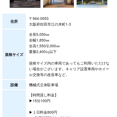
〒564-0053
住所
大阪府吹田市江の木町1-3
全長5,050㎜
全幅1,850㎜
全高1,550/2,000㎜
重量2,400㎏以下
規格サイズ
規格サイズ内の車両であってもご利用いただけな
い場合がございます。キャリア設置車両やホイー
ル交換等の改造車など。
設備
機械式立体駐車場
【時間貸し料金】
▶15分100円
▶１日料金800円