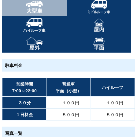
駐車料金
営業時間
普通車
ハイルーフ
7:00～22:00
平面（小型）
３０分
１００円
１００円
１日料金
５００円
５００円
写真一覧