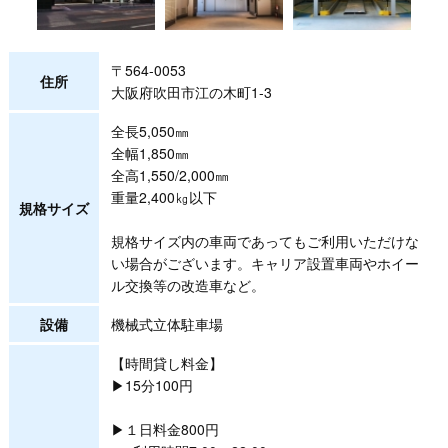
〒564-0053
住所
大阪府吹田市江の木町1-3
全長5,050㎜
全幅1,850㎜
全高1,550/2,000㎜
重量2,400㎏以下
規格サイズ
規格サイズ内の車両であってもご利用いただけな
い場合がございます。キャリア設置車両やホイー
ル交換等の改造車など。
設備
機械式立体駐車場
【時間貸し料金】
▶15分100円
▶１日料金800円