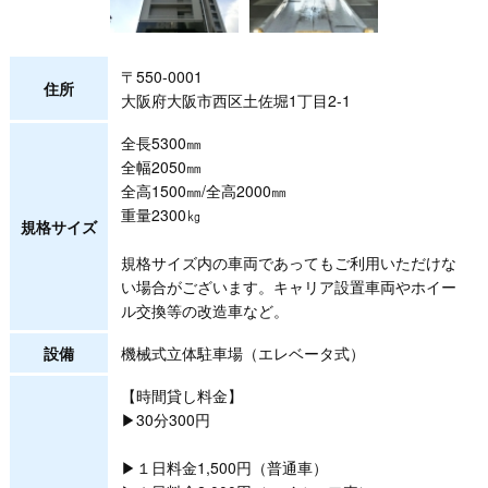
〒550-0001
住所
大阪府大阪市西区土佐堀1丁目2-1
全長5300㎜
全幅2050㎜
全高1500㎜/全高2000㎜
重量2300㎏
規格サイズ
規格サイズ内の車両であってもご利用いただけな
い場合がございます。キャリア設置車両やホイー
ル交換等の改造車など。
設備
機械式立体駐車場（エレベータ式）
【時間貸し料金】
▶30分300円
▶１日料金1,500円（普通車）