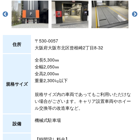
〒530-0057
住所
大阪府大阪市北区曾根崎2丁目8-32
全長5,300㎜
全幅2,050㎜
全高2,000㎜
重量2,300㎏以下
規格サイズ
規格サイズ内の車両であってもご利用いただけな
い場合がございます。キャリア設置車両やホイー
ル交換等の改造車など。
機械式駐車場
設備
【時間貸し料金】