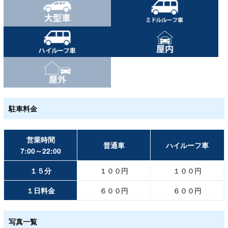
駐車料金
営業時間
普通車
ハイルーフ車
7:00～22:00
１５分
１００円
１００円
１日料金
６００円
６００円
写真一覧